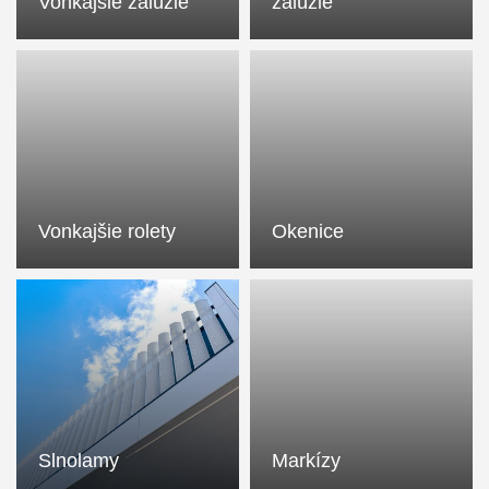
Vonkajšie žalúzie
žalúzie
Vonkajšie rolety
Okenice
Slnolamy
Markízy