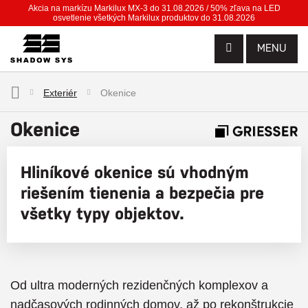
Akcia na markízu Markilux MX-3 do 31.08.2026 / 50% zľava na LED
osvetlenie všetkých Markilux produktov do 31.08.2026
MENU
Exteriér
Okenice
Okenice
Hliníkové okenice sú vhodným
riešením tienenia a bezpečia pre
všetky typy objektov.
Od ultra moderných rezidenčných komplexov a
nadčasových rodinných domov, až po rekonštrukcie