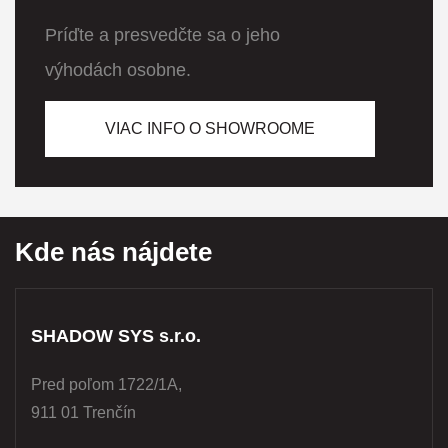
Príďte a presvedčte sa o jeho
výhodách osobne.
VIAC INFO O SHOWROOME
Kde nás nájdete
SHADOW SYS s.r.o.
Pred poľom 1722/1A,
911 01 Trenčín