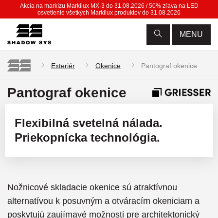
Akcia na markízu Markilux MX-3 do 31.08.2026 / 50% zľava na LED
osvetlenie všetkých Markilux produktov do 31.08.2026
MENU
Exteriér
Okenice
Pantograf okenice
Pantograf okenice
Flexibilná svetelná nálada.
Priekopnícka technológia.
Nožnicové skladacie okenice sú atraktívnou
alternatívou k posuvným a otváracím okeniciam a
poskytujú zaujímavé možnosti pre architektonický