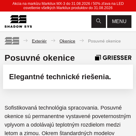
Akcia na markízu Markilux MX-3 do 31.08.2026 / 50% zľava na LED
osvetlenie všetkých Markilux produktov do 31.08.2026
MENU
Exteriér
Okenice
Posuvné okenice
Posuvné okenice
Elegantné technické riešenia.
Sofistikovaná technológia spracovania. Posuvné
okenice sú permanentne vystavené poveternostným
vplyvom a odolávajú teplotným rozdielom medzi
letom a zimou. Okrem štandardných modelov