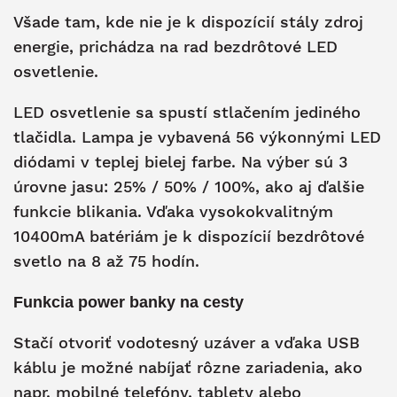
Všade tam, kde nie je k dispozícií stály zdroj
energie, prichádza na rad bezdrôtové LED
osvetlenie.
LED osvetlenie sa spustí stlačením jediného
tlačidla. Lampa je vybavená 56 výkonnými LED
diódami v teplej bielej farbe. Na výber sú 3
úrovne jasu: 25% / 50% / 100%, ako aj ďalšie
funkcie blikania. Vďaka vysokokvalitným
10400mA batériám je k dispozícií bezdrôtové
svetlo na 8 až 75 hodín.
Funkcia power banky na cesty
Stačí otvoriť vodotesný uzáver a vďaka USB
káblu je možné nabíjať rôzne zariadenia, ako
napr. mobilné telefóny, tablety alebo