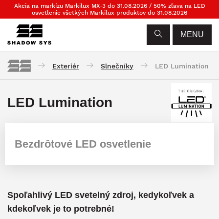
Akcia na markízu Markilux MX-3 do 31.08.2026 / 50% zľava na LED
osvetlenie všetkých Markilux produktov do 31.08.2026
MENU
Exteriér
Slnečníky
LED Lumination
LED Lumination
Bezdrôtové LED osvetlenie
Spoľahlivý LED svetelný zdroj, kedykoľvek a
kdekoľvek je to potrebné!