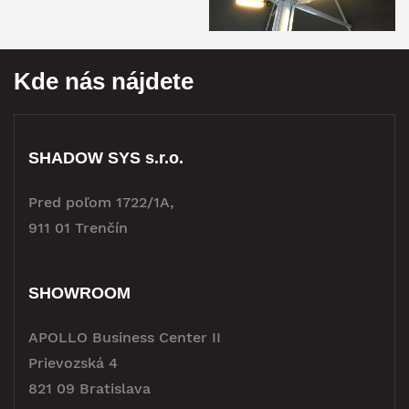
Kde nás nájdete
SHADOW SYS s.r.o.
Pred poľom 1722/1A,
911 01 Trenčín
SHOWROOM
APOLLO Business Center II
Prievozská 4
821 09 Bratislava