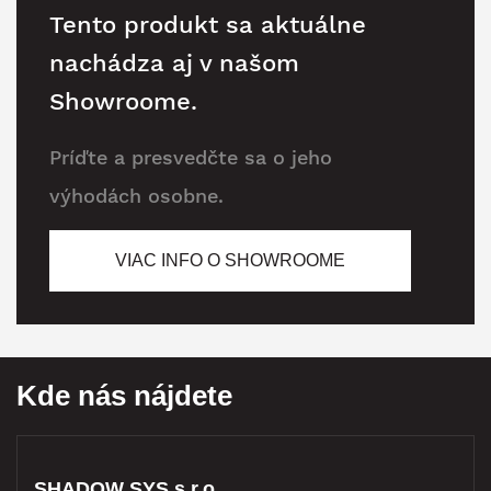
Tento produkt sa aktuálne
nachádza aj v našom
Showroome.
Príďte a presvedčte sa o jeho
výhodách osobne.
VIAC INFO O SHOWROOME
Kde nás nájdete
SHADOW SYS s.r.o.