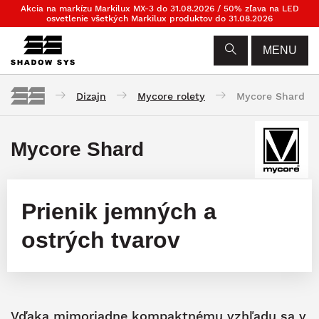
Akcia na markízu Markilux MX-3 do 31.08.2026 / 50% zľava na LED
osvetlenie všetkých Markilux produktov do 31.08.2026
MENU
Dizajn
Mycore rolety
Mycore Shard
Mycore Shard
Prienik jemných a
ostrých tvarov
Vďaka mimoriadne kompaktnému vzhľadu sa v