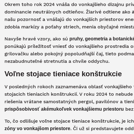
Okrem toho rok 2024 vnáša do vonkajšieho dizajnu príva
dominancie neutrálnych odtieňov. Žiarivé odtiene ako
našu pozornosť a vnášajú do vonkajších priestorov energ
zdobia markízy a poťahy striech, menia obyčajné miesta
Navyše hravé vzory, ako sú
pruhy, geometria a botanick
ponúkajú príležitosť vniesť do vonkajšieho prostredia o
grilovačku alebo pokojný popoludňajší čaj, tieto podm
nezabudnuteľné stretnutia a chvíle oddychu.
Voľne stojace tieniace konštrukcie
V posledných rokoch zaznamenáva oblasť vonkajšieho t
stojacich tieniacich konštrukcií. V roku 2024 to nebude
riešenia vrátane samostatných pergol, pavilónov a tien
bez 
prispôsobivosť akémukoľvek vonkajšiemu priestoru
To, čo odlišuje voľne stojace tieniace konštrukcie, je 
. Či už si predstavujete od
zóny vo vonkajšom priestore