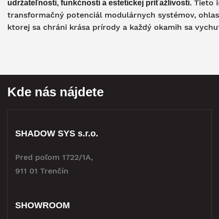
. Tieto
udržateľnosti, funkčnosti a estetickej príťažlivosti
transformačný potenciál modulárnych systémov, ohlasuj
ktorej sa chráni krása prírody a každý okamih sa vychu
Kde nás nájdete
SHADOW SYS s.r.o.
Pred poľom 1722/1A,
911 01 Trenčín
SHOWROOM