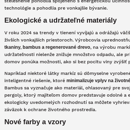
stelesnenie pohodlia spojeného s energetickou účinnos
technológie a pohodlia pre vonkajšie bývanie.
Ekologické a udržateľné materiály
V roku 2024 sa trendy v tienení vyvíjajú a odrážajú vä
živších vonkajších priestoroch. Výrobcovia uprednostň
, na výrobu markí
tkaniny, bambus a regenerované drevo
udržateľnosti nielenže znižuje množstvo odpadu, ale pri
domov ponúka možnosti, ako si bez pocitu viny zvýšiť 
Napríklad niektoré látky markíz sú dômyselne vyrobené 
inteligentné riešenie, ktoré
minimalizuje vplyv na životn
Bambus sa vyznačuje ako materiál, ohlasovaný pre svoj
pergoly, ktorý majiteľom domov predstavuje odolné a est
ekologicky uvedomelých rozhodnutí sa môžete vyhrievať 
záväzok k ochrane životného prostredia.
Nové farby a vzory