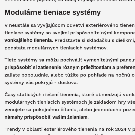
Modulárne tieniace systémy
V neustále sa vyvíjajúcom odvetví exteriérového tiene
tieniace systémy so svojimi prispôsobiteľnými kompo
. Predstavte si skladačku s dielikm
vonkajšieho tienenia
podstata modulárnych tieniacich systémov.
Tieto systémy sa môžu pochváliť vymeniteľnými panel
prispôsobiť si zatienenie rôznym príležitostiam a prefer
zaliate popoludnie, alebo túžite po pohľade na nočnú 
systémy vás pokryjú - doslova.
Časy statických riešení tienenia, ktoré obmedzujú vonk
modulárnych tieniacich systémoch je základom hry všes
venujete sa pokojnému čítaniu, alebo jednoducho poze
.
námahy prispôsobiť vašim želaniam
Trendy v oblasti exteriérového tienenia na rok 2024 v