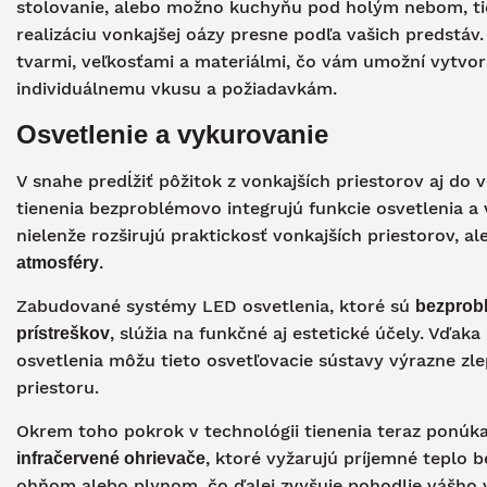
stolovanie, alebo možno kuchyňu pod holým nebom, tiet
realizáciu vonkajšej oázy presne podľa vašich predstá
tvarmi, veľkosťami a materiálmi, čo vám umožní vytvor
individuálnemu vkusu a požiadavkám.
Osvetlenie a vykurovanie
V snahe predĺžiť pôžitok z vonkajších priestorov aj do 
tienenia bezproblémovo integrujú funkcie osvetlenia a
nielenže rozširujú praktickosť vonkajších priestorov, al
.
atmosféry
Zabudované systémy LED osvetlenia, ktoré sú
bezprobl
, slúžia na funkčné aj estetické účely. Vďaka
prístreškov
osvetlenia môžu tieto osvetľovacie sústavy výrazne zlep
priestoru.
Okrem toho pokrok v technológii tienenia teraz ponúka
, ktoré vyžarujú príjemné teplo
infračervené ohrievače
ohňom alebo plynom, čo ďalej zvyšuje pohodlie vášho v