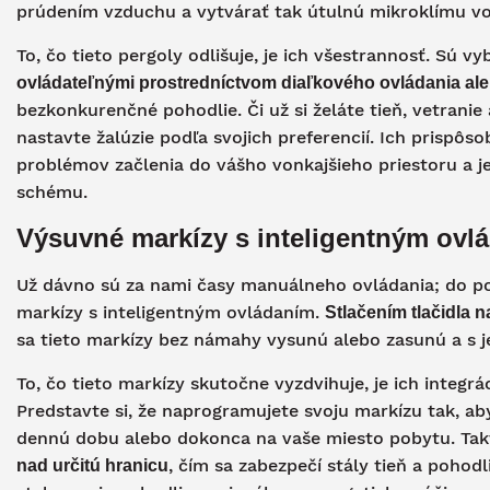
prúdením vzduchu a vytvárať tak útulnú mikroklímu vo
To, čo tieto pergoly odlišuje, je ich všestrannosť. Sú
ovládateľnými prostredníctvom diaľkového ovládania aleb
bezkonkurenčné pohodlie. Či už si želáte tieň, vetranie
nastavte žalúzie podľa svojich preferencií. Ich prispôso
problémov začlenia do vášho vonkajšieho priestoru a je
schému.
Výsuvné markízy s inteligentným ovl
Už dávno sú za nami časy manuálneho ovládania; do p
markízy s inteligentným ovládaním.
Stlačením tlačidla 
sa tieto markízy bez námahy vysunú alebo zasunú a s 
To, čo tieto markízy skutočne vyzdvihuje, je ich integr
Predstavte si, že naprogramujete svoju markízu tak, a
dennú dobu alebo dokonca na vaše miesto pobytu. Tak
, čím sa zabezpečí stály tieň a poho
nad určitú hranicu