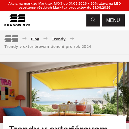
Akcia na markízu Markilux MX-3 do 31.08.2026 / 50% zľava na LED
osvetlenie všetkých Markilux produktov do 31.08.2026
MENU
Blog
Trendy
Trendy v exteriérovom tienení pre rok 2024