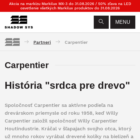
Akcia na markízu Markilux MX-3 do 31.08.2026 / 50% zľava na LED
osvetlenie všetkých Markilux produktov do 31.08.2026
MENU
Partneri
Carpentier
Carpentier
História "srdca pre drevo
"
Spoločnosť Carpentier sa aktívne podieľa na
drevárskom priemysle od roku 1958, keď Willy
Carpentier založil spoločnosť Willy Carpentier
Houtindustrie.
Kráčal v šľapajach svojho otca, ktorý
už mnoho rokov vyrábal drevené kolíky na bielizeň a