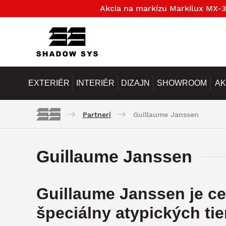
Akcia na markízu Markilux MX-3
EXTERIÉR
INTERIÉR
DIZAJN
SHOWROOM
AK
Partneri
Guillaume Janssen
Guillaume Janssen
Guillaume Janssen je c
špeciálny atypických ti