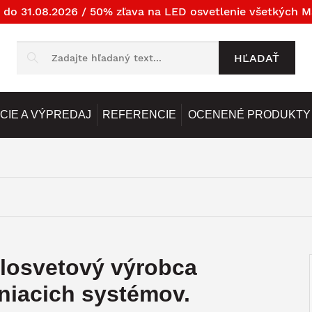
 do 31.08.2026 / 50% zľava na LED osvetlenie všetkých M
HĽADAŤ
CIE A VÝPREDAJ
REFERENCIE
OCENENÉ PRODUKTY
elosvetový výrobca
eniacich systémov.