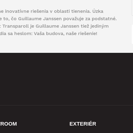
 inovatívne riešenia v oblasti tienenia. Úzka
e to, čo Guillaume Janssen považuje za podstatné.
t Transparoll je Guillaume Janssen tiež jediným
a sa heslom: Vaša budova, naše riešenie!
WROOM
EXTERIÉR