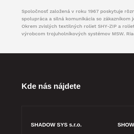
Spoločnosť založená v roku 1967 poskytuje rôzne
spolupráca a silná komunikácia so zákazníkom j
Okrem zvislých textilných roliet SHY-ZIP a rolie
výrobcom trojuholníkových systémov MSW. Riadi
Kde nás nájdete
SHADOW SYS s.r.o.
SHO