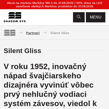
Akcia na markízu Markilux MX-3 do 31.08.2026 / 50% zľava na LED
osvetlenie všetkých Markilux produktov do 31.08.2026
MENU
Partneri
Silent Gliss
Silent Gliss
V roku 1952, inovačný
nápad švajčiarskeho
dizajnéra vyvinúť vôbec
prvý nehlučný vodiaci
systém závesov, viedol k