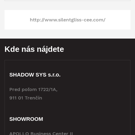
http://www.silentgliss-cee.com/
Kde nás nájdete
SHADOW SYS s.r.o.
Pred poľom 1722/1A,
911 01 Trenčín
SHOWROOM
APOLLO Business Center II