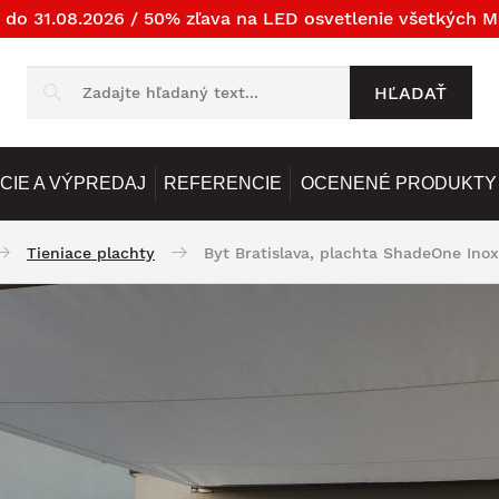
 do 31.08.2026 / 50% zľava na LED osvetlenie všetkých M
HĽADAŤ
CIE A VÝPREDAJ
REFERENCIE
OCENENÉ PRODUKTY
Tieniace plachty
Byt Bratislava, plachta ShadeOne Inox