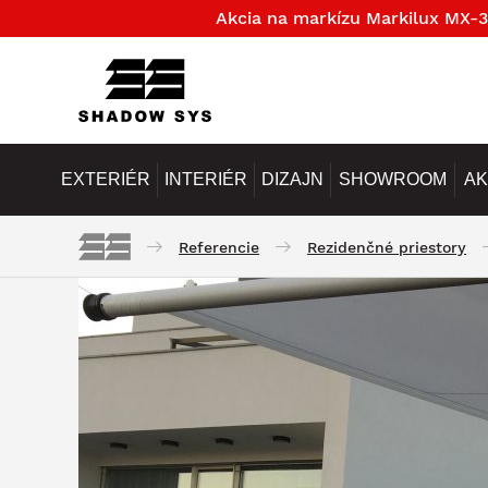
Akcia na markízu Markilux MX-3
EXTERIÉR
INTERIÉR
DIZAJN
SHOWROOM
AK
Referencie
Rezidenčné priestory