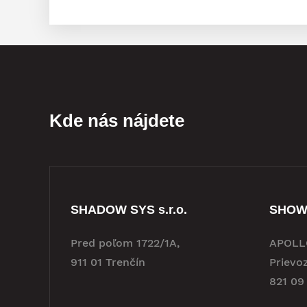
Kde nás nájdete
SHADOW SYS s.r.o.
SHO
Pred poľom 1722/1A,
APOLLO
911 01 Trenčín
Prievo
821 09 