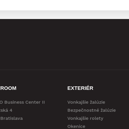
WROOM
EXTERIÉR
 Business Center II
Vonkajšie žalúzie
zská 4
Bezpečnostné žalúzie
Bratislava
Vonkajšie rolety
Okenice