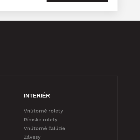
INTERIÉR
Vnútorné rolety
Rímske rolety
Vnútorné žalúzie
Závesy