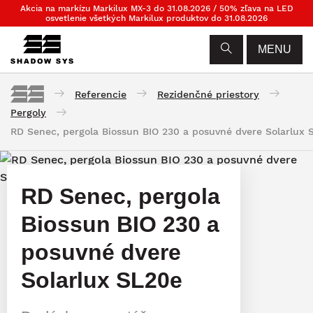
Akcia na markízu Markilux MX-3 do 31.08.2026 / 50% zľava na LED
osvetlenie všetkých Markilux produktov do 31.08.2026
MENU
Referencie
Rezidenčné priestory
Pergoly
RD Senec, pergola Biossun BIO 230 a posuvné dvere Solarlux 
RD Senec, pergola
Biossun BIO 230 a
posuvné dvere
Solarlux SL20e